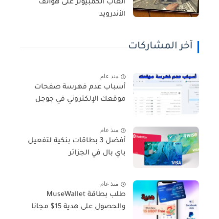
العاب الكمبيوتر على هواتف
الأندرويد
آخر المشاركات
منذ عام
أسباب عدم فهرسة صفحات
موقعك الإلكتروني في جوجل
منذ عام
أفضل 3 بطاقات بنكية لتفعيل
باي بال في الجزائر
منذ عام
طلب بطاقة MuseWallet
والحصول على هدية 15$ مجانا