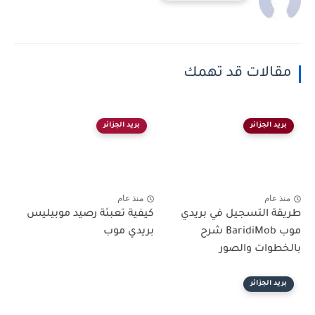
مقالات قد تهمك
بريد الجزائر
بريد الجزائر
منذ عام
منذ عام
طريقة التسجيل في بريدي
كيفية تعبئة رصيد موبيليس
موب BaridiMob شرح
بريدي موب
بالخطوات والصور
بريد الجزائر