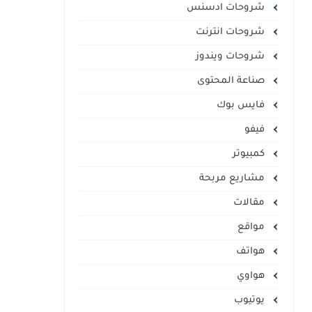
شروحات ادسنس
شروحات انترنت
شروحات ويندوز
صناعة المحتوى
فايس بوك
فيفو
كمبيوتر
مشاريع مربحة
مقالات
مواقع
هواتف
هواوي
يوتيوب