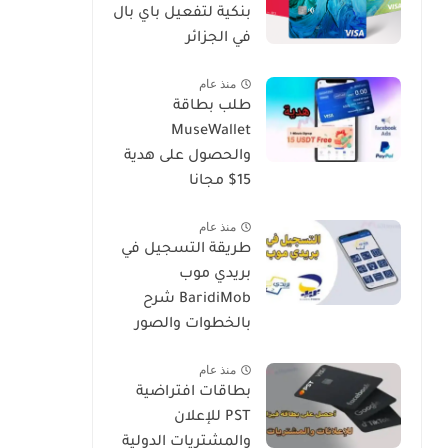
بنكية لتفعيل باي بال
في الجزائر
منذ عام
طلب بطاقة
MuseWallet
والحصول على هدية
15$ مجانا
منذ عام
طريقة التسجيل في
بريدي موب
BaridiMob شرح
بالخطوات والصور
منذ عام
بطاقات افتراضية
PST للإعلان
والمشتريات الدولية